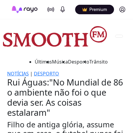
On Air
Podcasts
Log in
Premium
Últimas
Música
Desporto
Trânsito
NOTÍCIAS
|
DESPORTO
Rui Águas:"No Mundial de 86
o ambiente não foi o que
devia ser. As coisas
estalaram"
Filho de antiga glória, assume