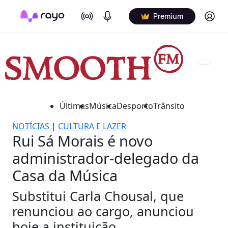
On Air
Podcasts
Log in
Premium
Últimas
Música
Desporto
Trânsito
NOTÍCIAS
|
CULTURA E LAZER
Rui Sá Morais é novo
administrador-delegado da
Casa da Música
Substitui Carla Chousal, que
renunciou ao cargo, anunciou
hoje a instituição.