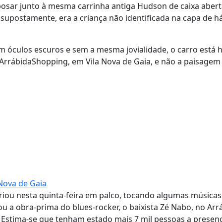
 posar junto à mesma carrinha antiga Hudson de caixa abert
upostamente, era a criança não identificada na capa de h
m óculos escuros e sem a mesma jovialidade, o carro está 
o ArrábidaShopping, em Vila Nova de Gaia, e não a paisagem
Nova de Gaia
criou nesta quinta-feira em palco, tocando algumas músicas
u a obra-prima do blues-rocker, o baixista Zé Nabo, no Arr
. Estima-se que tenham estado mais 7 mil pessoas a presenc