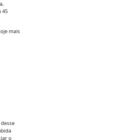
a,
á 45
hoje mais
 desse
ábida
iar o