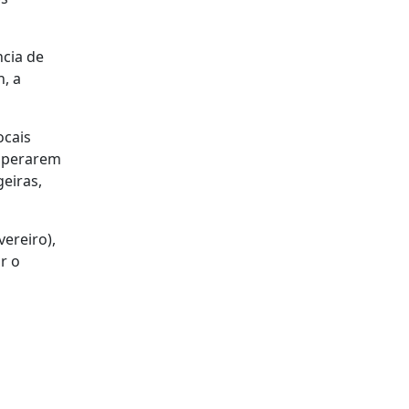
ncia de
, a
ocais
esperarem
eiras,
ereiro),
r o