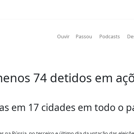
Ouvir
Passou
Podcasts
De
 menos 74 detidos em aç
as em 17 cidades em todo o pa
 na Rússia, no terceiro e último dia da votação das eleiçõ