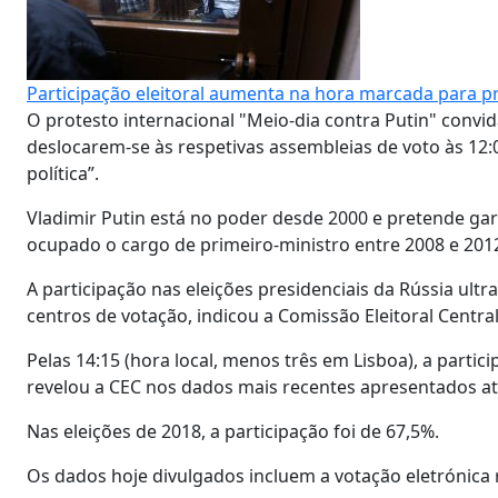
Participação eleitoral aumenta na hora marcada para pr
O protesto internacional "Meio-dia contra Putin" convi
deslocarem-se às respetivas assembleias de voto às 12:
política”.
Vladimir Putin está no poder desde 2000 e pretende ga
ocupado o cargo de primeiro-ministro entre 2008 e 201
A participação nas eleições presidenciais da Rússia ult
centros de votação, indicou a Comissão Eleitoral Central
Pelas 14:15 (hora local, menos três em Lisboa), a parti
revelou a CEC nos dados mais recentes apresentados at
Nas eleições de 2018, a participação foi de 67,5%.
Os dados hoje divulgados incluem a votação eletrónica 