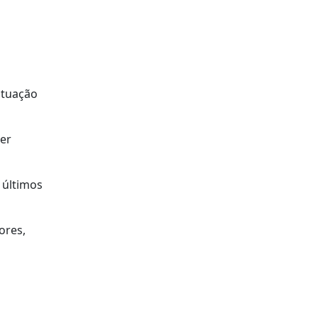
ituação
ter
 últimos
ores,