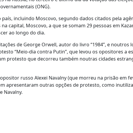
-governamentais (ONG).
 país, incluindo Moscovo, segundo dados citados pela agê
 na capital, Moscovo, a que se somam 29 pessoas em Kazan
scer ao longo do dia.
itações de George Orwell, autor do livro “1984”, e noutros l
testo “Meio-dia contra Putin”, que levou os opositores a 
 num protesto que decorreu também noutras cidades estrang
positor russo Alexei Navalny (que morreu na prisão em fev
mbém apresentaram outras opções de protesto, como inutiliza
e Navalny.