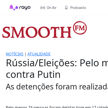
On Air
Podcasts
NOTÍCIAS
|
ATUALIDADE
Rússia/Eleições: Pelo
contra Putin
As detenções foram realizad
Pelo menos 74 pessoas foram detidas hoje em 17 cidades