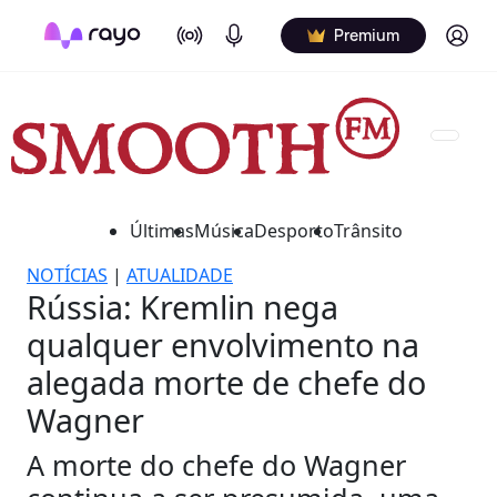
On Air
Podcasts
Log in
Premium
Últimas
Música
Desporto
Trânsito
NOTÍCIAS
|
ATUALIDADE
Rússia: Kremlin nega
qualquer envolvimento na
alegada morte de chefe do
Wagner
A morte do chefe do Wagner