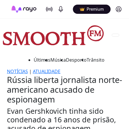
On Air
Podcasts
Log in
Premium
Últimas
Música
Desporto
Trânsito
NOTÍCIAS
|
ATUALIDADE
Rússia liberta jornalista norte-
americano acusado de
espionagem
Evan Gershkovich tinha sido
condenado a 16 anos de prisão,
acusado de espionagem.