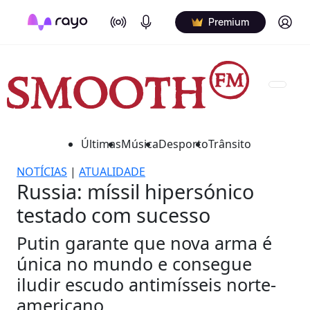
On Air
Podcasts
Log in
Premium
Últimas
Música
Desporto
Trânsito
NOTÍCIAS
|
ATUALIDADE
Russia: míssil hipersónico
testado com sucesso
Putin garante que nova arma é
única no mundo e consegue
iludir escudo antimísseis norte-
americano.