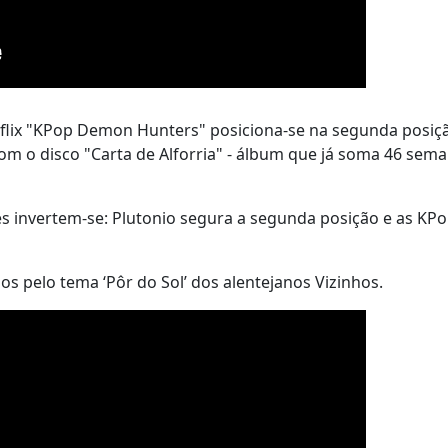
lix "
KPop Demon Hunters" posiciona-se na segunda posiç
om o disco "Carta de Alforria" - álbum que já soma 46 sem
es invertem-se: Plutonio segura a segunda posição e as
KPo
os pelo tema ‘Pôr do Sol’ dos alentejanos Vizinhos.