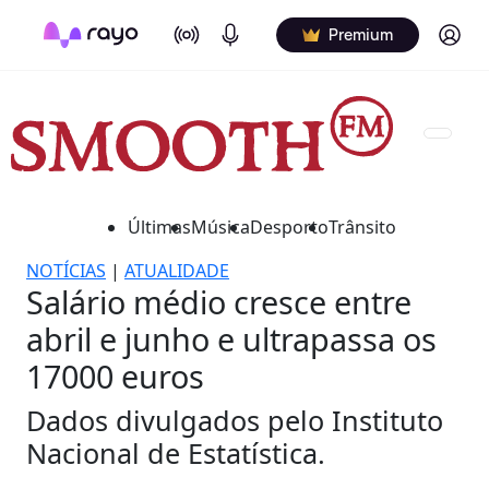
On Air
Podcasts
Log in
Premium
Últimas
Música
Desporto
Trânsito
NOTÍCIAS
|
ATUALIDADE
Salário médio cresce entre
abril e junho e ultrapassa os
17000 euros
Dados divulgados pelo Instituto
Nacional de Estatística.