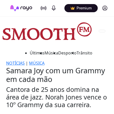
On Air
Podcasts
Log in
Premium
Últimas
Música
Desporto
Trânsito
NOTÍCIAS
|
MÚSICA
Samara Joy com um Grammy
em cada mão
Cantora de 25 anos domina na
área de jazz. Norah Jones vence o
10º Grammy da sua carreira.