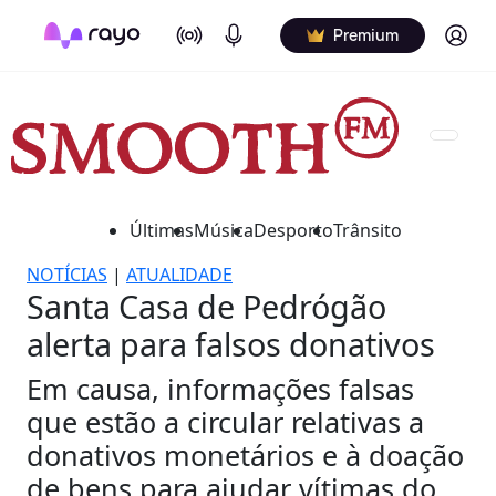
On Air
Podcasts
Log in
Premium
Últimas
Música
Desporto
Trânsito
NOTÍCIAS
|
ATUALIDADE
Santa Casa de Pedrógão
alerta para falsos donativos
Em causa, informações falsas
que estão a circular relativas a
donativos monetários e à doação
de bens para ajudar vítimas do