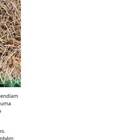
acendiam
m uma
o
os.
também