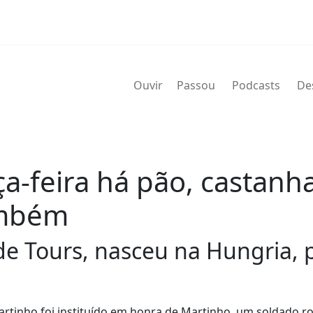
Ouvir
Passou
Podcasts
De
ça-feira há pão, castanha
ambém
e Tours, nasceu na Hungria, p
rtinho foi instituído em honra de Martinho, um soldado 