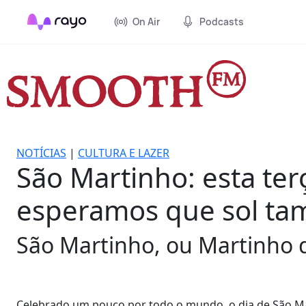
On Air
Podcasts
NOTÍCIAS
|
CULTURA E LAZER
São Martinho: esta ter
esperamos que sol t
São Martinho, ou Martinho d
Celebrado um pouco por todo o mundo, o dia de São Ma