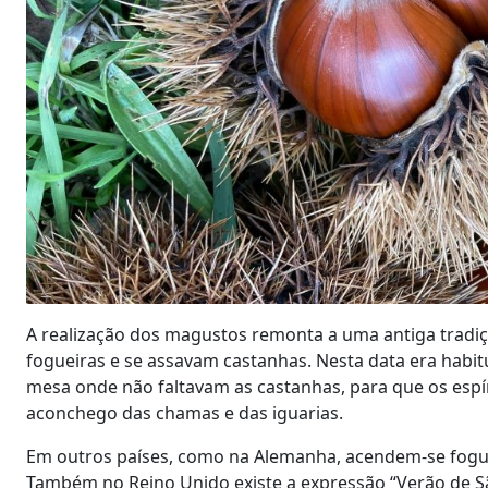
A realização dos magustos remonta a uma antiga trad
fogueiras e se assavam castanhas. Nesta data era habi
mesa onde não faltavam as castanhas, para que os espí
aconchego das chamas e das iguarias.
Em outros países, como na Alemanha, acendem-se fogu
Também no Reino Unido existe a expressão “Verão de Sã