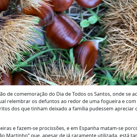
ição de comemoração do Dia de Todos os Santos, onde se 
tual relembrar os defuntos ao redor de uma fogueira e co
ritos dos que tinham deixado a família pudessem apreciar 
eiras e fazem-se procissões, e em Espanha matam-se porc
o Martinho” que, apesar de já raramente utilizada, está 