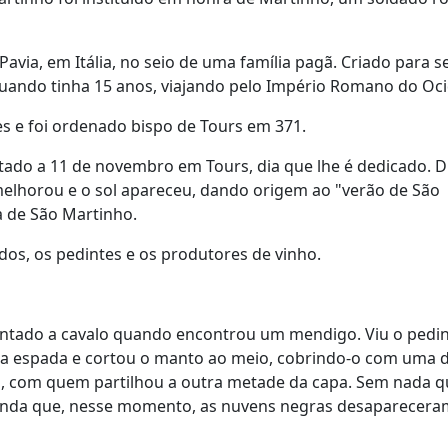
via, em Itália, no seio de uma família pagã. Criado para s
 quando tinha 15 anos, viajando pelo Império Romano do Oc
es e foi ordenado bispo de Tours em 371.
tado a 11 de novembro em Tours, dia que lhe é dedicado. D
elhorou e o sol apareceu, dando origem ao "verão de São
a de São Martinho.
ados, os pedintes e os produtores de vinho.
ontado a cavalo quando encontrou um mendigo. Viu o pedin
 na espada e cortou o manto ao meio, cobrindo-o com uma 
go, com quem partilhou a outra metade da capa. Sem nada q
lenda que, nesse momento, as nuvens negras desapareceram