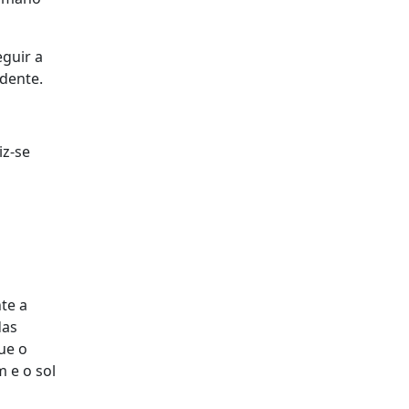
eguir a
idente.
iz-se
te a
das
ue o
 e o sol