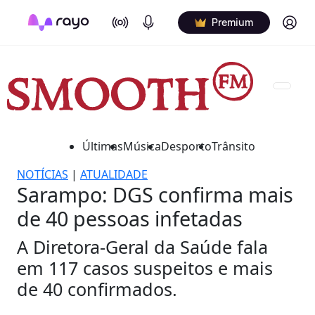
On Air
Podcasts
Log in
Premium
Últimas
Música
Desporto
Trânsito
NOTÍCIAS
|
ATUALIDADE
Sarampo: DGS confirma mais
de 40 pessoas infetadas
A Diretora-Geral da Saúde fala
em 117 casos suspeitos e mais
de 40 confirmados.