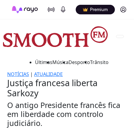
On Air
Podcasts
Log in
Premium
Últimas
Música
Desporto
Trânsito
NOTÍCIAS
|
ATUALIDADE
Justiça francesa liberta
Sarkozy
O antigo Presidente francês fica
em liberdade com controlo
judiciário.