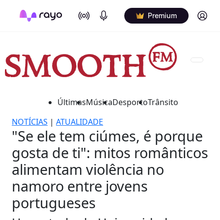
On Air
Podcasts
Log in
Premium
Últimas
Música
Desporto
Trânsito
NOTÍCIAS
|
ATUALIDADE
"Se ele tem ciúmes, é porque
gosta de ti": mitos românticos
alimentam violência no
namoro entre jovens
portugueses