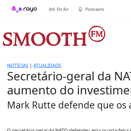
On Air
Podcasts
NOTÍCIAS
|
ATUALIDADE
Secretário-geral da NA
aumento do investime
Mark Rutte defende que os a
O secretário-geral da NATO defendeu esta quarta-feira q