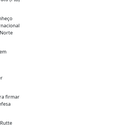
onheço
rnacional
 Norte
 em
er
ra firmar
efesa
 Rutte