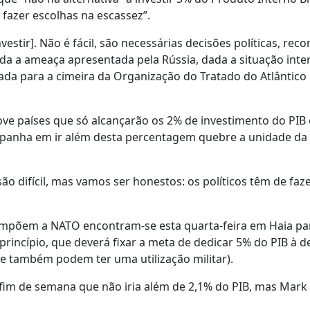
 fazer escolhas na escassez”.
vestir]. Não é fácil, são necessárias decisões políticas, rec
ada a ameaça apresentada pela Rússia, dada a situação inte
trada para a cimeira da Organização do Tratado do Atlântico
ve países que só alcançarão os 2% de investimento do PIB
 Espanha em ir além desta percentagem quebre a unidade da
o difícil, mas vamos ser honestos: os políticos têm de faz
ompõem a NATO encontram-se esta quarta-feira em Haia pa
incípio, que deverá fixar a meta de dedicar 5% do PIB à d
ue também podem ter uma utilização militar).
 fim de semana que não iria além de 2,1% do PIB, mas Mark