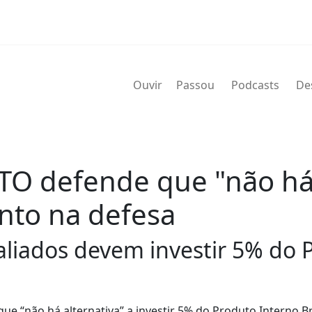
Ouvir
Passou
Podcasts
De
TO defende que "não há 
nto na defesa
liados devem investir 5% do P
ue “não há alternativa” a investir 5% do Produto Interno Br