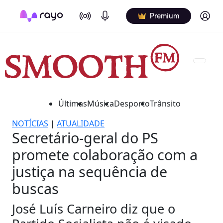
On Air
Podcasts
Log in
Premium
Últimas
Música
Desporto
Trânsito
NOTÍCIAS
|
ATUALIDADE
Secretário-geral do PS
promete colaboração com a
justiça na sequência de
buscas
José Luís Carneiro diz que o