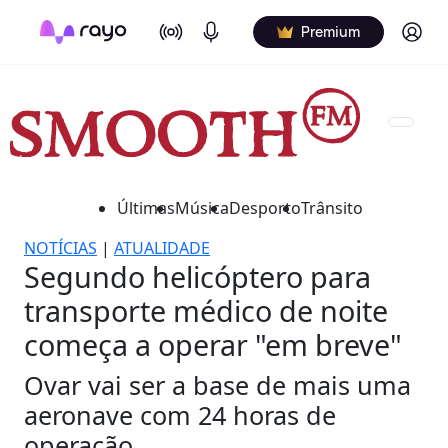
On Air
Podcasts
Log in
Premium
Últimas
Música
Desporto
Trânsito
NOTÍCIAS
|
ATUALIDADE
Segundo helicóptero para
transporte médico de noite
começa a operar "em breve"
Ovar vai ser a base de mais uma
aeronave com 24 horas de
operação.