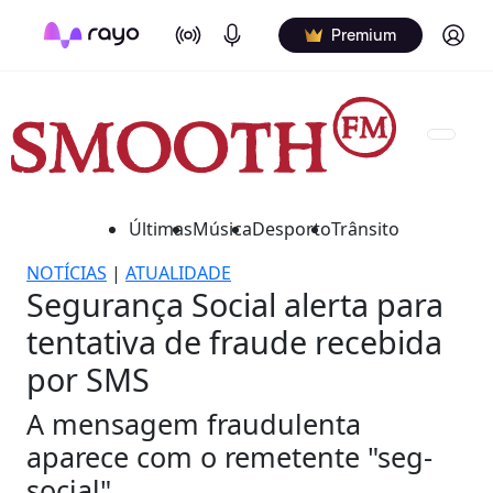
On Air
Podcasts
Log in
Premium
Últimas
Música
Desporto
Trânsito
NOTÍCIAS
|
ATUALIDADE
Segurança Social alerta para
tentativa de fraude recebida
por SMS
A mensagem fraudulenta
aparece com o remetente "seg-
social".