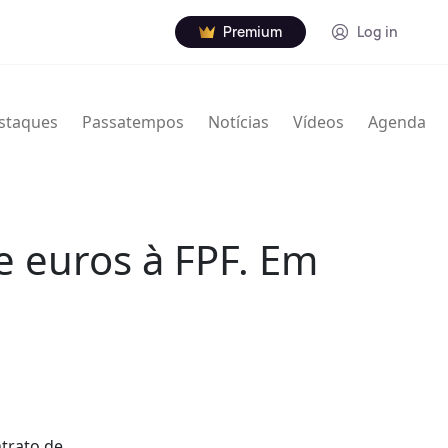
Premium
Log in
staques
Passatempos
Notícias
Vídeos
Agenda
e euros à FPF. Em
ntrato de