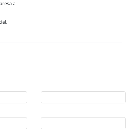
presa a
ial.