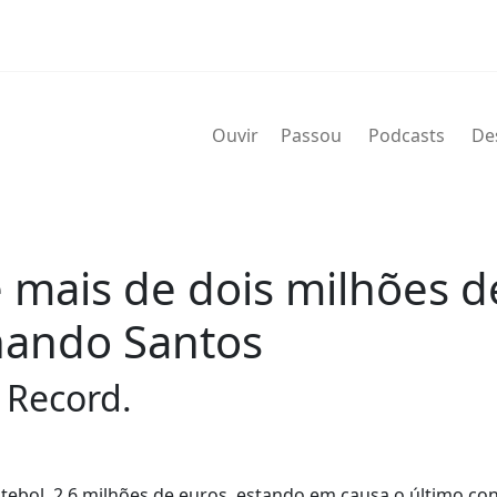
Ouvir
Passou
Podcasts
De
 mais de dois milhões d
nando Santos
 Record.
tebol, 2,6 milhões de euros, estando em causa o último co