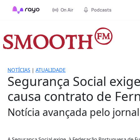
On Air
Podcasts
NOTÍCIAS
|
ATUALIDADE
Segurança Social exige
causa contrato de Fer
Notícia avançada pelo jornal
A Segurança Social exige, à Federação Portuguesa de Fu