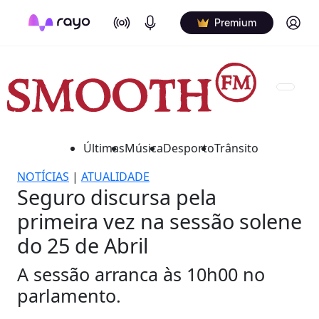
On Air
Podcasts
Log in
Premium
Últimas
Música
Desporto
Trânsito
NOTÍCIAS
|
ATUALIDADE
Seguro discursa pela
primeira vez na sessão solene
do 25 de Abril
A sessão arranca às 10h00 no
parlamento.