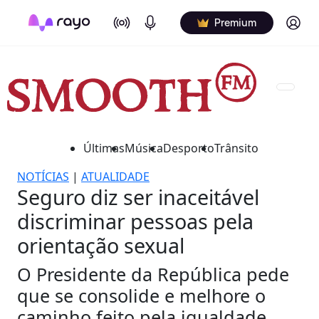
On Air
Podcasts
Log in
Premium
Últimas
Música
Desporto
Trânsito
NOTÍCIAS
|
ATUALIDADE
Seguro diz ser inaceitável
discriminar pessoas pela
orientação sexual
O Presidente da República pede
que se consolide e melhore o
caminho feito pela igualdade.