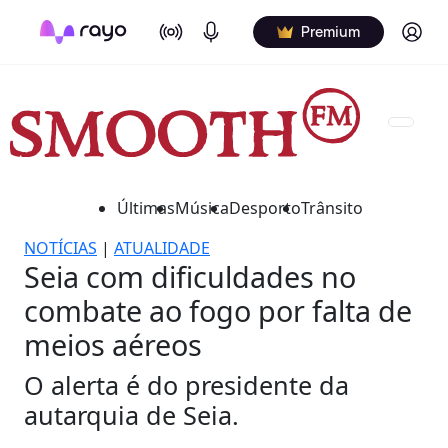
On Air
Podcasts
Log in
Premium
Últimas
Música
Desporto
Trânsito
NOTÍCIAS
|
ATUALIDADE
Seia com dificuldades no
combate ao fogo por falta de
meios aéreos
O alerta é do presidente da
autarquia de Seia.