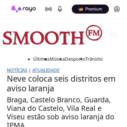
On Air
Podcasts
Log in
Premium
Últimas
Música
Desporto
Trânsito
NOTÍCIAS
|
ATUALIDADE
Neve coloca seis distritos em
aviso laranja
Braga, Castelo Branco, Guarda,
Viana do Castelo, Vila Real e
Viseu estão sob aviso laranja do
IPMA.