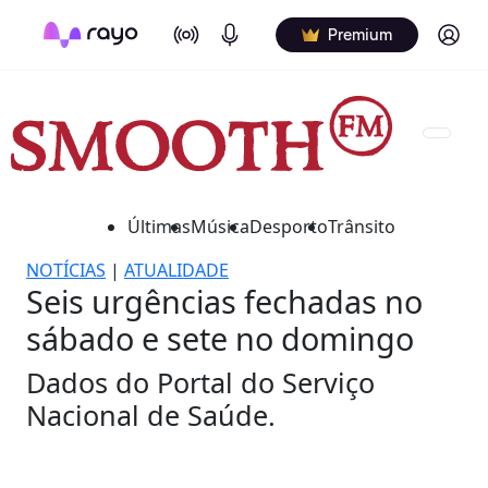
On Air
Podcasts
Log in
Premium
Últimas
Música
Desporto
Trânsito
NOTÍCIAS
|
ATUALIDADE
Seis urgências fechadas no
sábado e sete no domingo
Dados do Portal do Serviço
Nacional de Saúde.