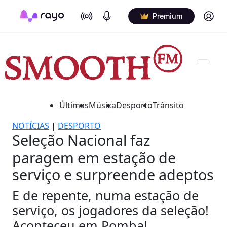
On Air
Podcasts
Log in
Premium
Últimas
Música
Desporto
Trânsito
NOTÍCIAS
|
DESPORTO
Seleção Nacional faz
paragem em estação de
serviço e surpreende adeptos
E de repente, numa estação de
serviço, os jogadores da seleção!
Aconteceu em Pombal...