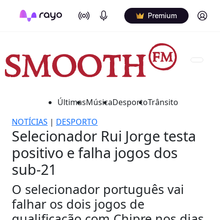
On Air
Podcasts
Log in
Premium
Últimas
Música
Desporto
Trânsito
NOTÍCIAS
|
DESPORTO
Selecionador Rui Jorge testa
positivo e falha jogos dos
sub-21
O selecionador português vai
falhar os dois jogos de
qualificação com Chipre nos dias