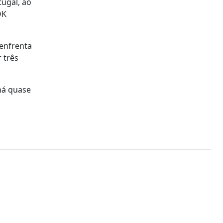
tugal, ao
OK
 enfrenta
 três
há quase
m