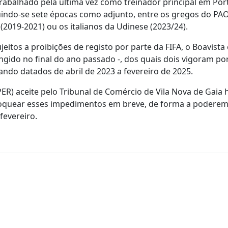
 trabalhado pela última vez como treinador principal em Por
guindo-se sete épocas como adjunto, entre os gregos do PA
 (2019-2021) ou os italianos da Udinese (2023/24).
jeitos a proibições de registo por parte da FIFA, o Boavista
gido no final do ano passado -, dos quais dois vigoram por
tando datados de abril de 2023 a fevereiro de 2025.
ER) aceite pelo Tribunal de Comércio de Vila Nova de Gaia 
bloquear esses impedimentos em breve, de forma a podere
fevereiro.