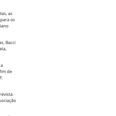
das, as
 para os
riano
s, Bacci
ata,
 a
fim de
f.
revista
sociação