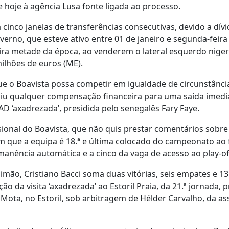
e hoje à agência Lusa fonte ligada ao processo.
inco janelas de transferências consecutivas, devido a dívi
erno, que esteve ativo entre 01 de janeiro e segunda-feira
eira metade da época, ao venderem o lateral esquerdo nige
lhões de euros (ME).
 o Boavista possa competir em igualdade de circunstância
igiu qualquer compensação financeira para uma saída imedi
D ‘axadrezada’, presidida pelo senegalês Fary Faye.
sional do Boavista, que não quis prestar comentários sobre
m que a equipa é 18.ª e última colocado do campeonato ao 
manência automática e a cinco da vaga de acesso ao play-of
ão, Cristiano Bacci soma duas vitórias, seis empates e 13
 da visita ‘axadrezada’ ao Estoril Praia, da 21.ª jornada, p
Mota, no Estoril, sob arbitragem de Hélder Carvalho, da as