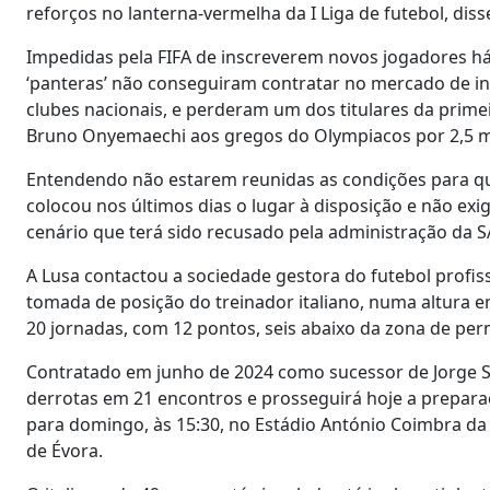
reforços no lanterna-vermelha da I Liga de futebol, diss
Impedidas pela FIFA de inscreverem novos jogadores há c
‘panteras’ não conseguiram contratar no mercado de inv
clubes nacionais, e perderam um dos titulares da prim
Bruno Onyemaechi aos gregos do Olympiacos por 2,5 mi
Entendendo não estarem reunidas as condições para que
colocou nos últimos dias o lugar à disposição e não ex
cenário que terá sido recusado pela administração da SA
A Lusa contactou a sociedade gestora do futebol profis
tomada de posição do treinador italiano, numa altura e
20 jornadas, com 12 pontos, seis abaixo da zona de per
Contratado em junho de 2024 como sucessor de Jorge Sim
derrotas em 21 encontros e prosseguirá hoje a preparação
para domingo, às 15:30, no Estádio António Coimbra da 
de Évora.