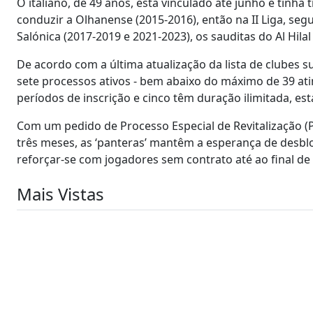
O italiano, de 49 anos, está vinculado até junho e tinha
conduzir a Olhanense (2015-2016), então na II Liga, se
Salónica (2017-2019 e 2021-2023), os sauditas do Al Hilal
De acordo com a última atualização da lista de clubes su
sete processos ativos - bem abaixo do máximo de 39 atin
períodos de inscrição e cinco têm duração ilimitada, es
Com um pedido de Processo Especial de Revitalização (P
três meses, as ‘panteras’ mantêm a esperança de des
reforçar-se com jogadores sem contrato até ao final de 
Mais Vistas