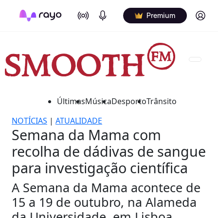
On Air
Podcasts
Log in
Premium
Últimas
Música
Desporto
Trânsito
NOTÍCIAS
|
ATUALIDADE
Semana da Mama com
recolha de dádivas de sangue
para investigação científica
A Semana da Mama acontece de
15 a 19 de outubro, na Alameda
da Universidade, em Lisboa.