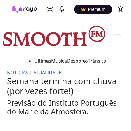
On Air
Podcasts
Log in
Premium
Últimas
Música
Desporto
Trânsito
NOTÍCIAS
|
ATUALIDADE
Semana termina com chuva
(por vezes forte!)
Previsão do Instituto Português
do Mar e da Atmosfera.