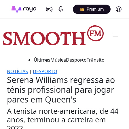
On Air
Podcasts
Log in
Premium
Últimas
Música
Desporto
Trânsito
NOTÍCIAS
|
DESPORTO
Serena Williams regressa ao
ténis profissional para jogar
pares em Queen's
A tenista norte-americana, de 44
anos, terminou a carreira em
2022.