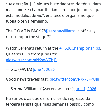
sua geração. […] Alguns historiadores do ténis iriam
mais longe e chamar-lhe-iam a melhor jogadora que
esta modalidade viu”, enaltece o organismo que
tutela o ténis feminino.
The G.O.A.T is BACK ??
@serenawilliams
is officially
returning to the stage ??
Watch Serena's return at the
#HSBCChampionships
,
Queen's Club from June 8th!
pic.twitter.com/aNSswV7bjP
— wta (@WTA)
June 1, 2026
Good news travels fast.
pic.twitter.com/R7x7EFPUJ8
— Serena Williams (@serenawilliams)
June 1, 2026
Há vários dias que os rumores do regresso da
terceira tenista que mais semanas passou como