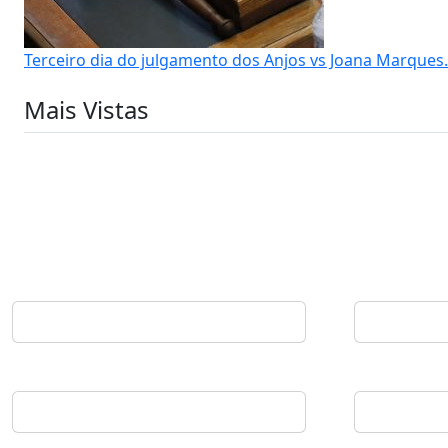
Terceiro dia do julgamento dos Anjos vs Joana Marques
Mais Vistas