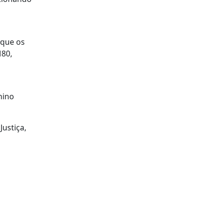
 que os
M80,
hino
ustiça,