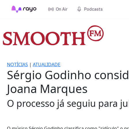
On Air
Podcasts
NOTÍCIAS
|
ATUALIDADE
Sérgio Godinho conside
Joana Marques
O processo já seguiu para ju
O músico Sérgio Godinho classifica como "ridículo" o 