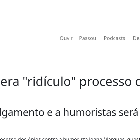
Ouvir
Passou
Podcasts
De
ra "ridículo" processo 
lgamento e a humoristas será 
processo dos Anjos contra a humorista Joana Marques, que