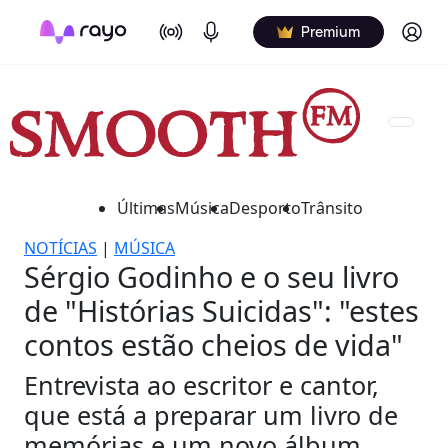
On Air
Podcasts
Log in
Premium
Últimas
Música
Desporto
Trânsito
NOTÍCIAS
|
MÚSICA
Sérgio Godinho e o seu livro
de "Histórias Suicidas": "estes
contos estão cheios de vida"
Entrevista ao escritor e cantor,
que está a preparar um livro de
memórias e um novo álbum.