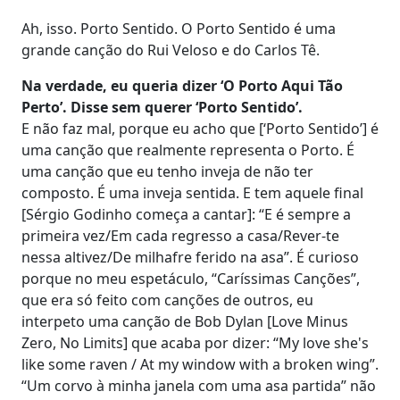
Ah, isso. Porto Sentido. O Porto Sentido é uma
grande canção do Rui Veloso e do Carlos Tê.
Na verdade, eu queria dizer ‘O Porto Aqui Tão
Perto’. Disse sem querer ‘Porto Sentido’.
E não faz mal, porque eu acho que [‘Porto Sentido’] é
uma canção que realmente representa o Porto. É
uma canção que eu tenho inveja de não ter
composto. É uma inveja sentida. E tem aquele final
[Sérgio Godinho começa a cantar]: “E é sempre a
primeira vez/Em cada regresso a casa/Rever-te
nessa altivez/De milhafre ferido na asa”. É curioso
porque no meu espetáculo, “Caríssimas Canções”,
que era só feito com canções de outros, eu
interpeto uma canção de Bob Dylan [Love Minus
Zero, No Limits] que acaba por dizer: “My love she's
like some raven / At my window with a broken wing”.
“Um corvo à minha janela com uma asa partida” não