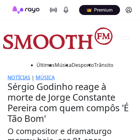
On Air
Podcasts
Log in
Premium
Últimas
Música
Desporto
Trânsito
NOTÍCIAS
|
MÚSICA
Sérgio Godinho reage à
morte de Jorge Constante
Pereira com quem compôs 'É
Tão Bom'
O compositor e dramaturgo