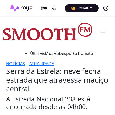
On Air
Podcasts
Log in
Premium
Últimas
Música
Desporto
Trânsito
NOTÍCIAS
|
ATUALIDADE
Serra da Estrela: neve fecha
estrada que atravessa maciço
central
A Estrada Nacional 338 está
encerrada desde as 04h00.