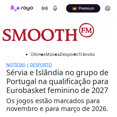
On Air
Podcasts
Log in
Premium
Últimas
Música
Desporto
Trânsito
NOTÍCIAS
|
DESPORTO
Sérvia e Islândia no grupo de
Portugal na qualificação para
Eurobasket feminino de 2027
Os jogos estão marcados para
novembro e para março de 2026.