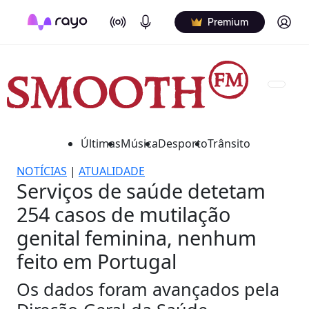
On Air
Podcasts
Log in
Premium
Últimas
Música
Desporto
Trânsito
NOTÍCIAS
|
ATUALIDADE
Serviços de saúde detetam
254 casos de mutilação
genital feminina, nenhum
feito em Portugal
Os dados foram avançados pela