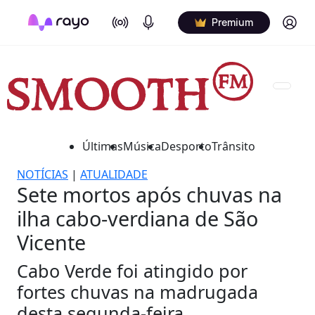
On Air
Podcasts
Log in
Premium
Últimas
Música
Desporto
Trânsito
NOTÍCIAS
|
ATUALIDADE
Sete mortos após chuvas na
ilha cabo-verdiana de São
Vicente
Cabo Verde foi atingido por
fortes chuvas na madrugada
desta segunda-feira.