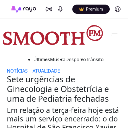
On Air
Podcasts
Log in
Premium
Últimas
Música
Desporto
Trânsito
NOTÍCIAS
|
ATUALIDADE
Sete urgências de
Ginecologia e Obstetrícia e
uma de Pediatria fechadas
Em relação a terça-feira hoje está
mais um serviço encerrado: o do
Hospital de São Francisco Xavier,