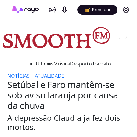
On Air
Podcasts
Log in
Premium
Últimas
Música
Desporto
Trânsito
NOTÍCIAS
|
ATUALIDADE
Setúbal e Faro mantêm-se
sob aviso laranja por causa
da chuva
A depressão Claudia ja fez dois
mortos.