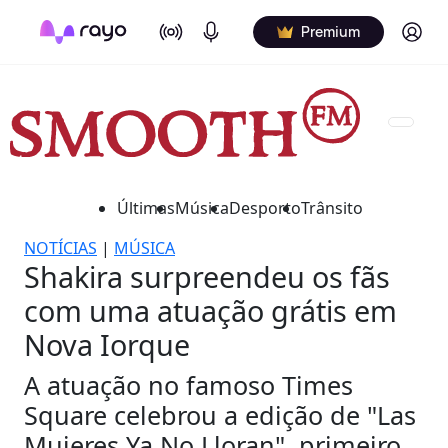
On Air
Podcasts
Log in
Premium
Últimas
Música
Desporto
Trânsito
NOTÍCIAS
|
MÚSICA
Shakira surpreendeu os fãs
com uma atuação grátis em
Nova Iorque
A atuação no famoso Times
Square celebrou a edição de "Las
Mujeres Ya No Lloran", primeiro