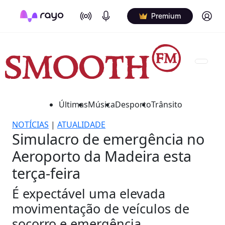
On Air
Podcasts
Log in
Premium
Últimas
Música
Desporto
Trânsito
NOTÍCIAS
|
ATUALIDADE
Simulacro de emergência no
Aeroporto da Madeira esta
terça-feira
É expectável uma elevada
movimentação de veículos de
socorro e emergência.