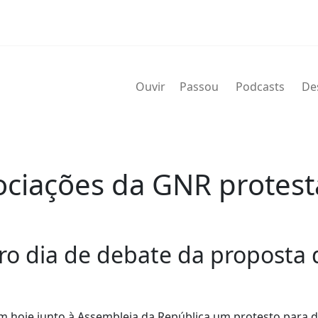
Ouvir
Passou
Podcasts
De
sociações da GNR protes
iro dia de debate da proposta
m hoje junto à Assembleia da República um protesto para 