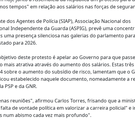
imos tempos" em relação aos salários nas forças de segura
nte dos Agentes de Polícia (SIAP), Associação Nacional dos
ional Independente da Guarda (ASPIG), prevê uma concent
is uma presença silenciosa nas galerias do parlamento para 
stado para 2026.
 objetivo deste protesto é apelar ao Governo para que passe
o mais atrativa através do aumento dos salários. Estas três
24 sobre o aumento do subsídio de risco, lamentam que o 
e ficou estabelecido naquele documento, nomeadamente a r
da PSP e da GNR.
as reuniões", afirmou Carlos Torres, frisando que a minis
ta de vontade política em valorizar a carreira policial" e i
ias num abismo cada vez mais profundo".