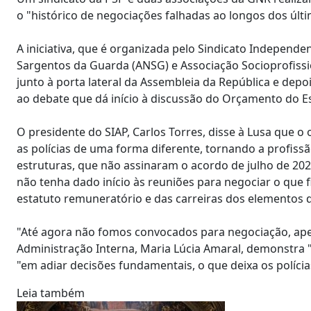
o "histórico de negociações falhadas ao longos dos últ
A iniciativa, que é organizada pelo Sindicato Independe
Sargentos da Guarda (ANSG) e Associação Socioprofiss
junto à porta lateral da Assembleia da República e depo
ao debate que dá início à discussão do Orçamento do E
O presidente do SIAP, Carlos Torres, disse à Lusa que o
as polícias de uma forma diferente, tornando a profissã
estruturas, que não assinaram o acordo de julho de 20
não tenha dado início às reuniões para negociar o qu
estatuto remuneratório e das carreiras dos elementos 
"Até agora não fomos convocados para negociação, apen
Administração Interna, Maria Lúcia Amaral, demonstra "fal
"em adiar decisões fundamentais, o que deixa os políc
Leia também