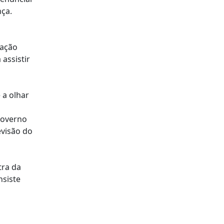
nça.
ração
assistir
 a olhar
Governo
evisão do
tra da
nsiste