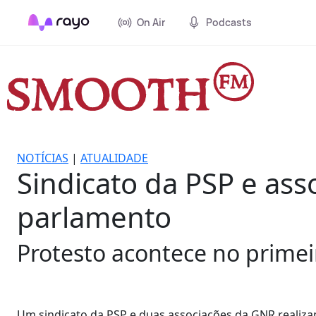
On Air
Podcasts
NOTÍCIAS
|
ATUALIDADE
Sindicato da PSP e as
parlamento
Protesto acontece no prime
Um sindicato da PSP e duas associações da GNR realiza