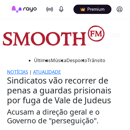
On Air
Podcasts
Log in
Premium
Últimas
Música
Desporto
Trânsito
NOTÍCIAS
|
ATUALIDADE
Sindicatos vão recorrer de
penas a guardas prisionais
por fuga de Vale de Judeus
Acusam a direção geral e o
Governo de "perseguição".