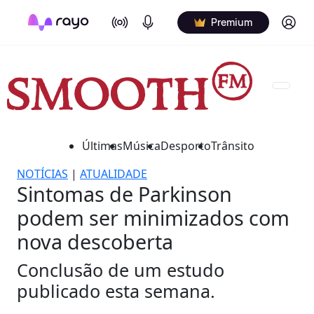
On Air
Podcasts
Log in
Premium
Últimas
Música
Desporto
Trânsito
NOTÍCIAS
|
ATUALIDADE
Sintomas de Parkinson
podem ser minimizados com
nova descoberta
Conclusão de um estudo
publicado esta semana.