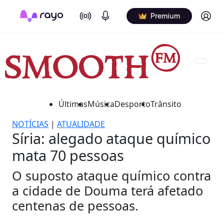
On Air
Podcasts
Log in
Premium
Últimas
Música
Desporto
Trânsito
NOTÍCIAS
|
ATUALIDADE
Síria: alegado ataque químico
mata 70 pessoas
O suposto ataque químico contra
a cidade de Douma terá afetado
centenas de pessoas.