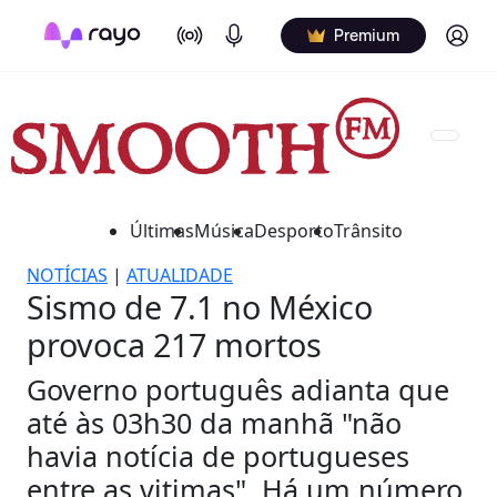
On Air
Podcasts
Log in
Premium
Últimas
Música
Desporto
Trânsito
NOTÍCIAS
|
ATUALIDADE
Sismo de 7.1 no México
provoca 217 mortos
Governo português adianta que
até às 03h30 da manhã "não
havia notícia de portugueses
entre as vitimas". Há um número