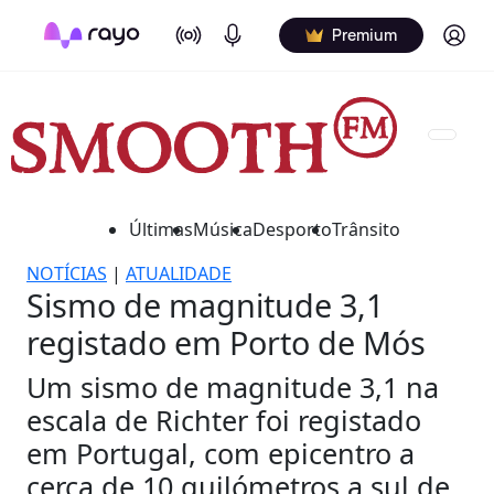
On Air
Podcasts
Log in
Premium
Últimas
Música
Desporto
Trânsito
NOTÍCIAS
|
ATUALIDADE
Sismo de magnitude 3,1
registado em Porto de Mós
Um sismo de magnitude 3,1 na
escala de Richter foi registado
em Portugal, com epicentro a
cerca de 10 quilómetros a sul de