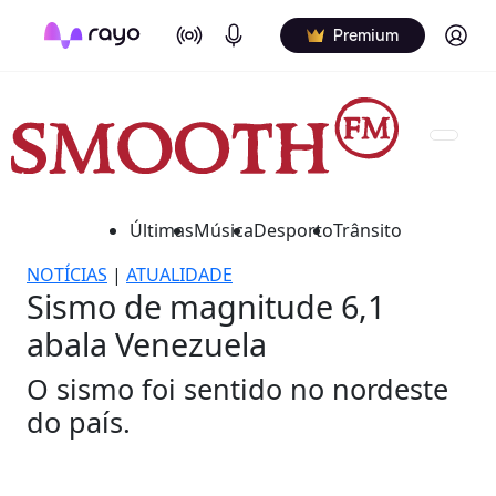
On Air
Podcasts
Log in
Premium
Últimas
Música
Desporto
Trânsito
NOTÍCIAS
|
ATUALIDADE
Sismo de magnitude 6,1
abala Venezuela
O sismo foi sentido no nordeste
do país.