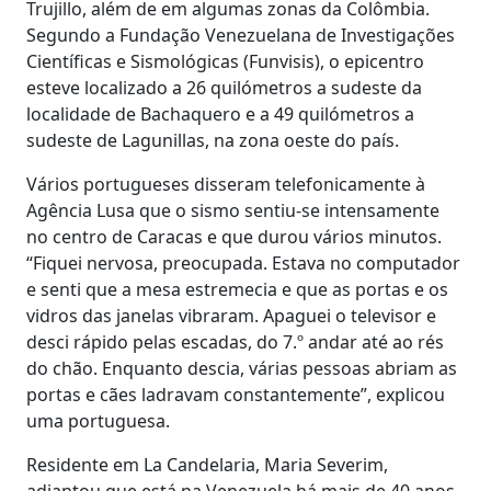
Trujillo, além de em algumas zonas da Colômbia.
Segundo a Fundação Venezuelana de Investigações
Científicas e Sismológicas (Funvisis), o epicentro
esteve localizado a 26 quilómetros a sudeste da
localidade de Bachaquero e a 49 quilómetros a
sudeste de Lagunillas, na zona oeste do país.
Vários portugueses disseram telefonicamente à
Agência Lusa que o sismo sentiu-se intensamente
no centro de Caracas e que durou vários minutos.
“Fiquei nervosa, preocupada. Estava no computador
e senti que a mesa estremecia e que as portas e os
vidros das janelas vibraram. Apaguei o televisor e
desci rápido pelas escadas, do 7.º andar até ao rés
do chão. Enquanto descia, várias pessoas abriam as
portas e cães ladravam constantemente”, explicou
uma portuguesa.
Residente em La Candelaria, Maria Severim,
adiantou que está na Venezuela há mais de 40 anos