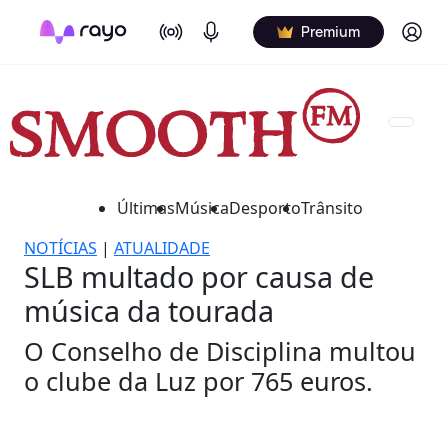
On Air
Podcasts
Log in
Premium
Últimas
Música
Desporto
Trânsito
NOTÍCIAS
|
ATUALIDADE
SLB multado por causa de
música da tourada
O Conselho de Disciplina multou
o clube da Luz por 765 euros.